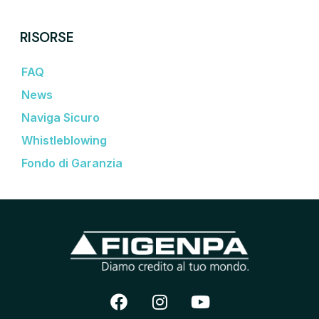
RISORSE
FAQ
News
Naviga Sicuro
Whistleblowing
Fondo di Garanzia