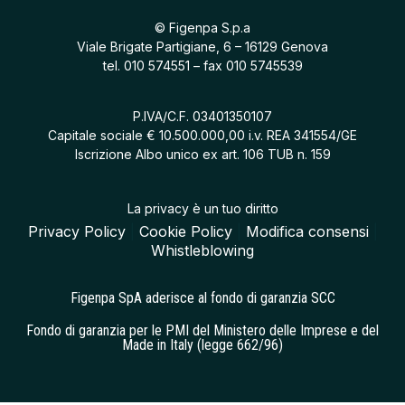
© Figenpa S.p.a
Viale Brigate Partigiane, 6 – 16129 Genova
tel.
010 574551
– fax 010 5745539
P.IVA/C.F. 03401350107
Capitale sociale € 10.500.000,00 i.v. REA 341554/GE
Iscrizione Albo unico ex art. 106 TUB n. 159
La privacy è un tuo diritto
Privacy Policy
|
Cookie Policy
|
Modifica consensi
|
Whistleblowing
Figenpa SpA aderisce al fondo di garanzia SCC
Fondo di garanzia per le PMI del Ministero delle Imprese e del
Made in Italy (legge 662/96)