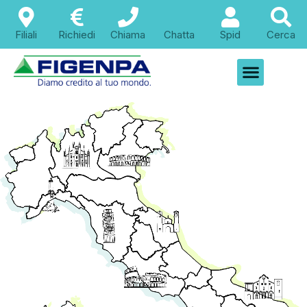
contenuto
Filiali
Richiedi
Chiama
Chatta
Spid
Cerca