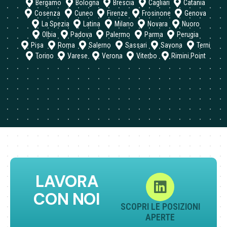
Bergamo
Bologna
Brescia
Cagliari
Catania
Cosenza
Cuneo
Firenze
Frosinone
Genova
La Spezia
Latina
Milano
Novara
Nuoro
Olbia
Padova
Palermo
Parma
Perugia
Pisa
Roma
Salerno
Sassari
Savona
Terni
Torino
Varese
Verona
Viterbo
Rimini Point
LAVORA
CON NOI
SCOPRI LE POSIZIONI
APERTE