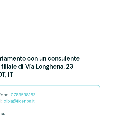
ntamento con un consulente
filiale di
Via Longhena, 23
T, IT
fono:
0789598163
l:
olbia@figenpa.it
io
: