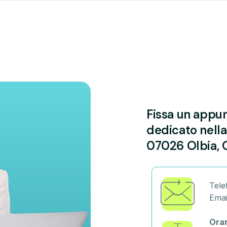
Fissa un appu
dedicato nella 
07026 Olbia, O
Tele
Emai
Orar