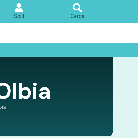
Spid
Cerca
 Olbia
bia