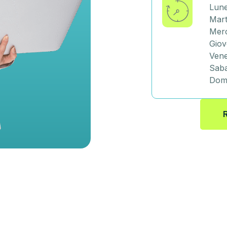
Lune
Mart
Merc
Giov
Vene
Saba
Dome