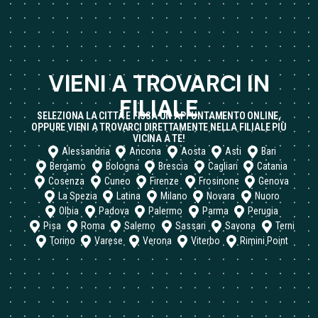
VIENI A TROVARCI IN
FILIALE
SELEZIONA LA CITTÀ E FISSA UN APPUNTAMENTO ONLINE,
OPPURE VIENI A TROVARCI DIRETTAMENTE NELLA FILIALE PIÙ
VICINA A TE!
Alessandria
Ancona
Aosta
Asti
Bari
Bergamo
Bologna
Brescia
Cagliari
Catania
Cosenza
Cuneo
Firenze
Frosinone
Genova
La Spezia
Latina
Milano
Novara
Nuoro
Olbia
Padova
Palermo
Parma
Perugia
Pisa
Roma
Salerno
Sassari
Savona
Terni
Torino
Varese
Verona
Viterbo
Rimini Point