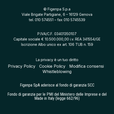
© Figenpa S.p.a
Viale Brigate Partigiane, 6 – 16129 Genova
tel.
010 574551
– fax 010 5745539
P.IVA/C.F. 03401350107
Capitale sociale € 10.500.000,00 i.v. REA 341554/GE
Iscrizione Albo unico ex art. 106 TUB n. 159
La privacy è un tuo diritto
Privacy Policy
|
Cookie Policy
|
Modifica consensi
|
Whistleblowing
Figenpa SpA aderisce al fondo di garanzia SCC
Fondo di garanzia per le PMI del Ministero delle Imprese e del
Made in Italy (legge 662/96)