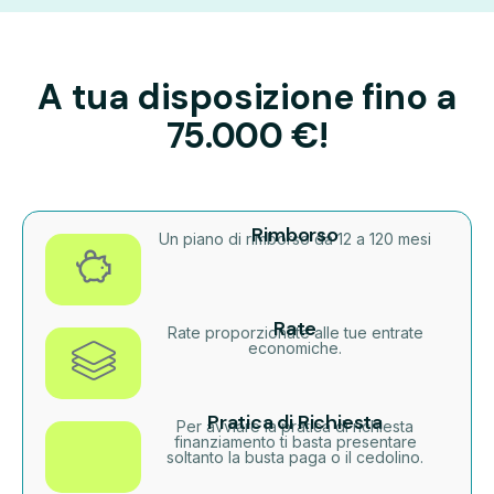
A tua disposizione fino a
75.000 €!
Rimborso
Un piano di rimborso da 12 a 120 mesi
Rate
Rate proporzionate alle tue entrate
economiche.
Pratica di Richiesta
Per avviare la pratica di richiesta
finanziamento ti basta presentare
soltanto la busta paga o il cedolino.