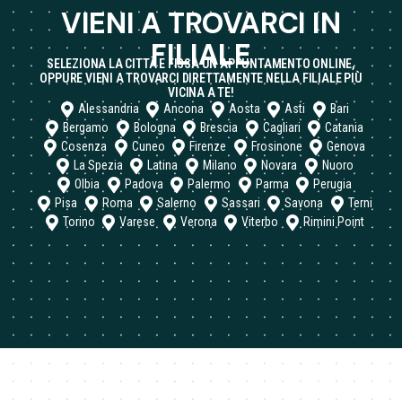
VIENI A TROVARCI IN
FILIALE
SELEZIONA LA CITTÀ E FISSA UN APPUNTAMENTO ONLINE,
OPPURE VIENI A TROVARCI DIRETTAMENTE NELLA FILIALE PIÙ
VICINA A TE!
Alessandria
Ancona
Aosta
Asti
Bari
Bergamo
Bologna
Brescia
Cagliari
Catania
Cosenza
Cuneo
Firenze
Frosinone
Genova
La Spezia
Latina
Milano
Novara
Nuoro
Olbia
Padova
Palermo
Parma
Perugia
Pisa
Roma
Salerno
Sassari
Savona
Terni
Torino
Varese
Verona
Viterbo
Rimini Point