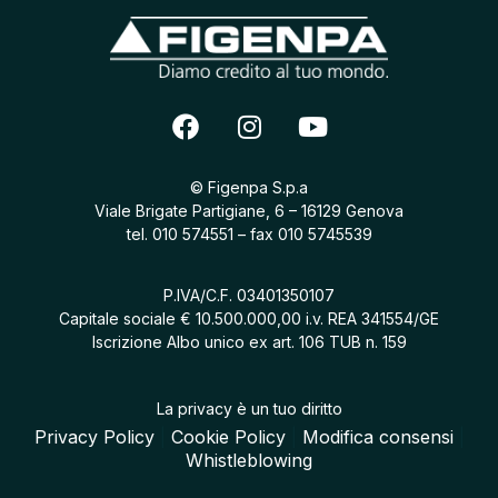
© Figenpa S.p.a
Viale Brigate Partigiane, 6 – 16129 Genova
tel.
010 574551
– fax 010 5745539
P.IVA/C.F. 03401350107
Capitale sociale € 10.500.000,00 i.v. REA 341554/GE
Iscrizione Albo unico ex art. 106 TUB n. 159
La privacy è un tuo diritto
Privacy Policy
|
Cookie Policy
|
Modifica consensi
|
Whistleblowing