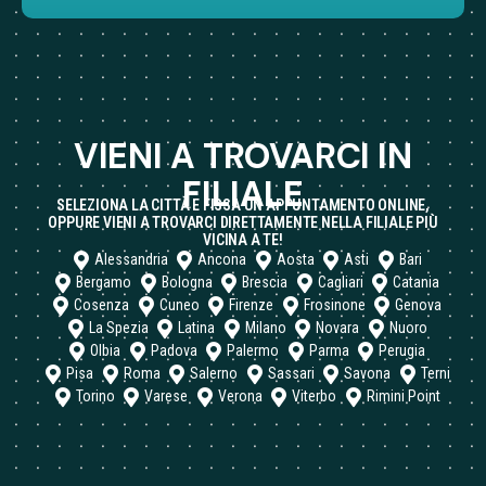
VIENI A TROVARCI IN
FILIALE
SELEZIONA LA CITTÀ E FISSA UN APPUNTAMENTO ONLINE,
OPPURE VIENI A TROVARCI DIRETTAMENTE NELLA FILIALE PIÙ
VICINA A TE!
Alessandria
Ancona
Aosta
Asti
Bari
Bergamo
Bologna
Brescia
Cagliari
Catania
Cosenza
Cuneo
Firenze
Frosinone
Genova
La Spezia
Latina
Milano
Novara
Nuoro
Olbia
Padova
Palermo
Parma
Perugia
Pisa
Roma
Salerno
Sassari
Savona
Terni
Torino
Varese
Verona
Viterbo
Rimini Point