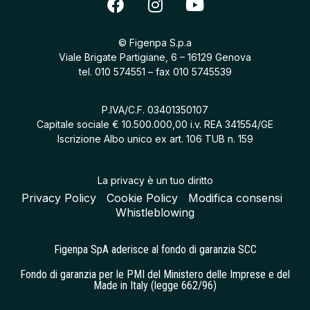
© Figenpa S.p.a
Viale Brigate Partigiane, 6 – 16129 Genova
tel.
010 574551
– fax 010 5745539
P.IVA/C.F. 03401350107
Capitale sociale € 10.500.000,00 i.v. REA 341554/GE
Iscrizione Albo unico ex art. 106 TUB n. 159
La privacy è un tuo diritto
Privacy Policy
|
Cookie Policy
|
Modifica consensi
|
Whistleblowing
Figenpa SpA aderisce al fondo di garanzia SCC
Fondo di garanzia per le PMI del Ministero delle Imprese e del
Made in Italy (legge 662/96)