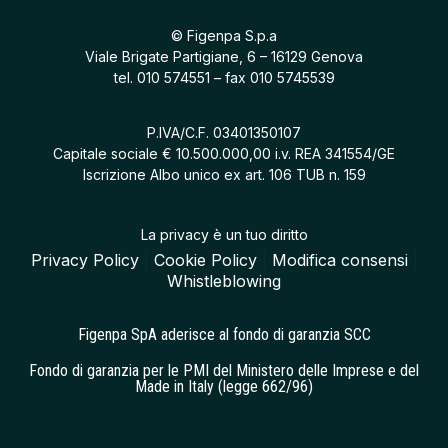
© Figenpa S.p.a
Viale Brigate Partigiane, 6 – 16129 Genova
tel.
010 574551
– fax 010 5745539
P.IVA/C.F. 03401350107
Capitale sociale € 10.500.000,00 i.v. REA 341554/GE
Iscrizione Albo unico ex art. 106 TUB n. 159
La privacy è un tuo diritto
Privacy Policy
|
Cookie Policy
|
Modifica consensi
|
Whistleblowing
Figenpa SpA aderisce al fondo di garanzia SCC
Fondo di garanzia per le PMI del Ministero delle Imprese e del
Made in Italy (legge 662/96)