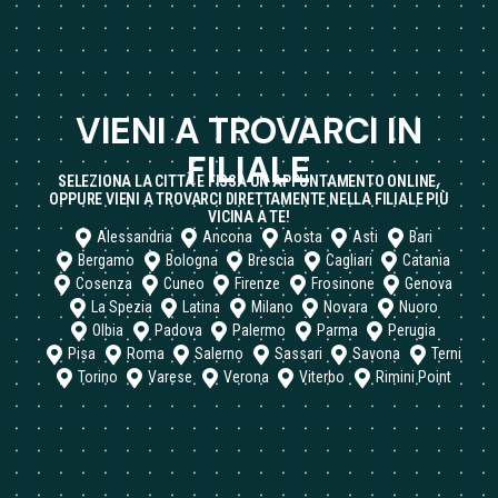
VIENI A TROVARCI IN
FILIALE
SELEZIONA LA CITTÀ E FISSA UN APPUNTAMENTO ONLINE,
OPPURE VIENI A TROVARCI DIRETTAMENTE NELLA FILIALE PIÙ
VICINA A TE!
Alessandria
Ancona
Aosta
Asti
Bari
Bergamo
Bologna
Brescia
Cagliari
Catania
Cosenza
Cuneo
Firenze
Frosinone
Genova
La Spezia
Latina
Milano
Novara
Nuoro
Olbia
Padova
Palermo
Parma
Perugia
Pisa
Roma
Salerno
Sassari
Savona
Terni
Torino
Varese
Verona
Viterbo
Rimini Point