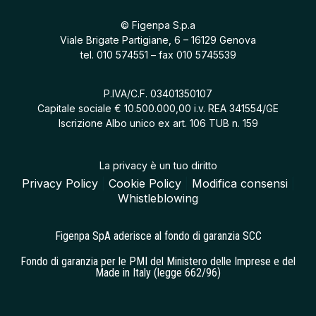
© Figenpa S.p.a
Viale Brigate Partigiane, 6 – 16129 Genova
tel.
010 574551
– fax 010 5745539
P.IVA/C.F. 03401350107
Capitale sociale € 10.500.000,00 i.v. REA 341554/GE
Iscrizione Albo unico ex art. 106 TUB n. 159
La privacy è un tuo diritto
Privacy Policy
|
Cookie Policy
|
Modifica consensi
|
Whistleblowing
Figenpa SpA aderisce al fondo di garanzia SCC
Fondo di garanzia per le PMI del Ministero delle Imprese e del
Made in Italy (legge 662/96)