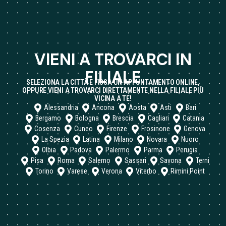
VIENI A TROVARCI IN
FILIALE
SELEZIONA LA CITTÀ E FISSA UN APPUNTAMENTO ONLINE,
OPPURE VIENI A TROVARCI DIRETTAMENTE NELLA FILIALE PIÙ
VICINA A TE!
Alessandria
Ancona
Aosta
Asti
Bari
Bergamo
Bologna
Brescia
Cagliari
Catania
Cosenza
Cuneo
Firenze
Frosinone
Genova
La Spezia
Latina
Milano
Novara
Nuoro
Olbia
Padova
Palermo
Parma
Perugia
Pisa
Roma
Salerno
Sassari
Savona
Terni
Torino
Varese
Verona
Viterbo
Rimini Point