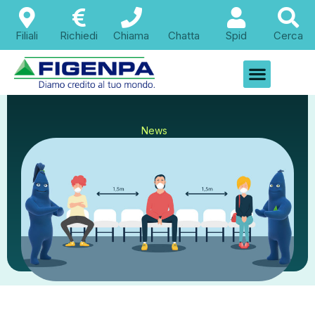
Filiali
Richiedi
Chiama
Chatta
Spid
Cerca
News
Primi passi verso la
libertà: cosa
dovremmo aspettarci
dal 4 Maggio in avanti