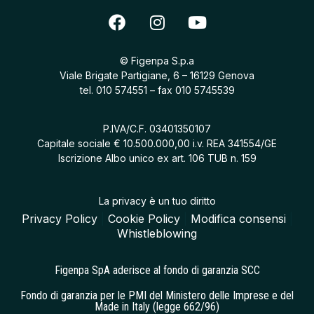
© Figenpa S.p.a
Viale Brigate Partigiane, 6 – 16129 Genova
tel.
010 574551
– fax 010 5745539
P.IVA/C.F. 03401350107
Capitale sociale € 10.500.000,00 i.v. REA 341554/GE
Iscrizione Albo unico ex art. 106 TUB n. 159
La privacy è un tuo diritto
Privacy Policy
|
Cookie Policy
|
Modifica consensi
|
Whistleblowing
Figenpa SpA aderisce al fondo di garanzia SCC
Fondo di garanzia per le PMI del Ministero delle Imprese e del
Made in Italy (legge 662/96)