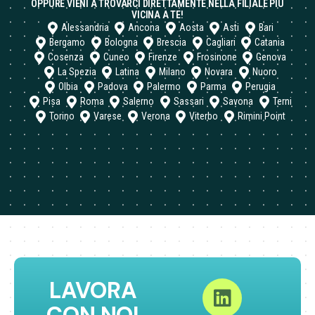
OPPURE VIENI A TROVARCI DIRETTAMENTE NELLA FILIALE PIÙ
VICINA A TE!
Alessandria
Ancona
Aosta
Asti
Bari
Bergamo
Bologna
Brescia
Cagliari
Catania
Cosenza
Cuneo
Firenze
Frosinone
Genova
La Spezia
Latina
Milano
Novara
Nuoro
Olbia
Padova
Palermo
Parma
Perugia
Pisa
Roma
Salerno
Sassari
Savona
Terni
Torino
Varese
Verona
Viterbo
Rimini Point
LAVORA