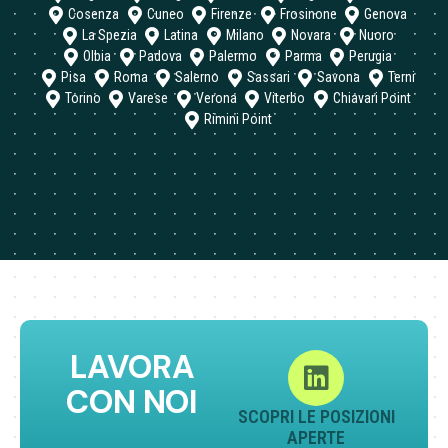
Cosenza
Cuneo
Firenze
Frosinone
Genova
La Spezia
Latina
Milano
Novara
Nuoro
Olbia
Padova
Palermo
Parma
Perugia
Pisa
Roma
Salerno
Sassari
Savona
Terni
Torino
Varese
Verona
Viterbo
Chiavari Point
Rimini Point
LAVORA
CON NOI
SCOPRI LE POSIZIONI
APERTE