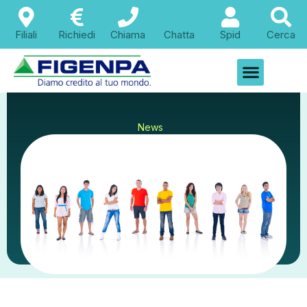
Filiali
Richiedi
Chiama
Chatta
Spid
Cerca
News
Coronavirus: ultime
novità, riapertura
centri estivi e bonus
baby sitting