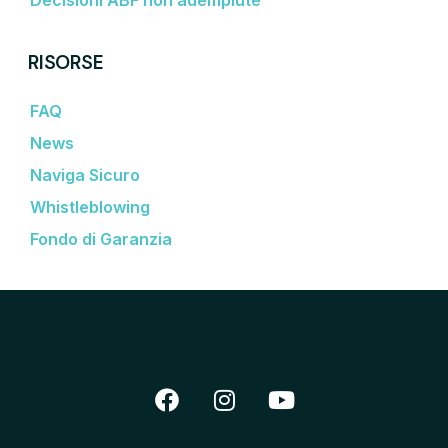
RISORSE
FAQ
News
Naviga Sicuro
Whistleblowing
Fondo di Garanzia