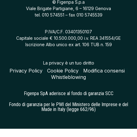
© Figenpa S.p.a
Viale Brigate Partigiane, 6 – 16129 Genova
tel.
010 574551
– fax 010 5745539
P.IVA/C.F. 03401350107
Capitale sociale € 10.500.000,00 i.v. REA 341554/GE
Iscrizione Albo unico ex art. 106 TUB n. 159
La privacy è un tuo diritto
Privacy Policy
|
Cookie Policy
|
Modifica consensi
|
Whistleblowing
Figenpa SpA aderisce al fondo di garanzia SCC
Fondo di garanzia per le PMI del Ministero delle Imprese e del
Made in Italy (legge 662/96)