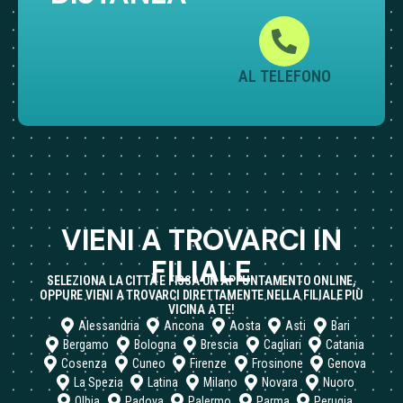
AL TELEFONO
VIENI A TROVARCI IN
FILIALE
SELEZIONA LA CITTÀ E FISSA UN APPUNTAMENTO ONLINE,
OPPURE VIENI A TROVARCI DIRETTAMENTE NELLA FILIALE PIÙ
VICINA A TE!
Alessandria
Ancona
Aosta
Asti
Bari
Bergamo
Bologna
Brescia
Cagliari
Catania
Cosenza
Cuneo
Firenze
Frosinone
Genova
La Spezia
Latina
Milano
Novara
Nuoro
Olbia
Padova
Palermo
Parma
Perugia