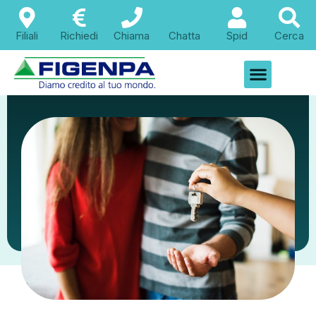
Filiali
Richiedi
Chiama
Chatta
Spid
Cerca
Esperti del Credito
L’importanza
dell’acquisto della
prima casa